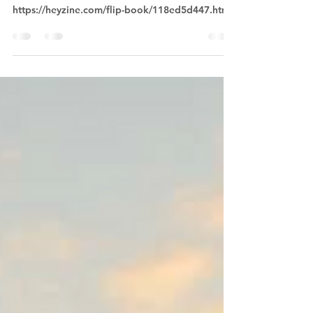
Ontdek hier de geschiedenis
van het Franciscusheem!
https://heyzine.com/flip-book/118ed5d447.html