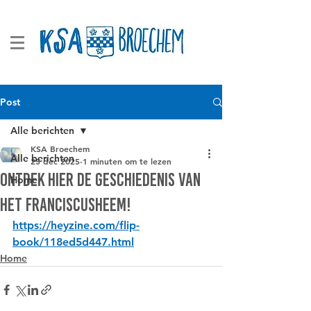
Post
Alle berichten
KSA Broechem
Alle berichten
25 dec 2025
1 minuten om te lezen
Ontdek hier de geschiedenis van
Home
het Franciscusheem!
https://heyzine.com/flip-
book/118ed5d447.html
Home