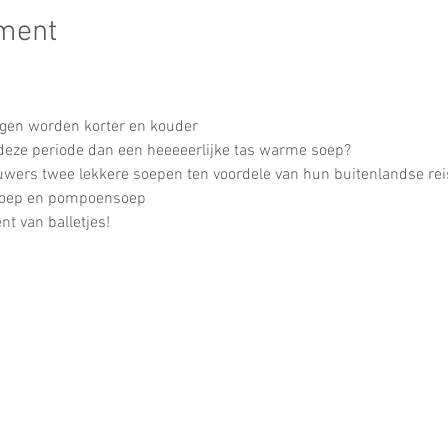
ement
agen worden korter en kouder
 deze periode dan een heeeeerlijke tas warme soep?
wers twee lekkere soepen ten voordele van hun buitenlandse rei
nsoep en pompoensoep
t van balletjes!