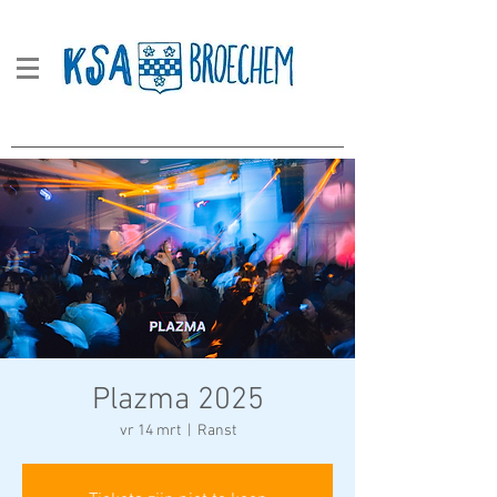
Plazma 2025
vr 14 mrt
  |  
Ranst